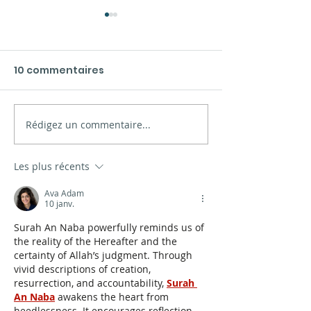
10 commentaires
Rédigez un commentaire...
Présentation des
La mer de Xin
nouveaux matériaux
Limia
à Vigo
Les plus récents
Ava Adam
10 janv.
Surah An Naba powerfully reminds us of 
the reality of the Hereafter and the 
certainty of Allah’s judgment. Through 
vivid descriptions of creation, 
resurrection, and accountability, 
Surah 
An Naba
 awakens the heart from 
heedlessness. It encourages reflection 