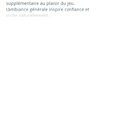
supplémentaire au plaisir du jeu. 
L’ambiance générale inspire confiance et 
incite naturellement…
Afficher plus
J'aime
Répondre
Klqrov
29 sept. 2025
J’ai récemment découvert une 
plateforme qui renouvelle ma façon de 
profiter du jeu en ligne. Son interface 
claire et fluide facilite la navigation, 
tandis que la diversité des jeux garantit 
des moments toujours intéressants. Ce 
qui m’a surtout séduit, c’est 
One Casino 
Avis
 France, qui allie simplicité et 
fiabilité, transformant chaque partie en 
une expérience à la fois divertissante et 
rassurante. Les bonus, équilibrés et 
pertinents, ajoutent une dimension 