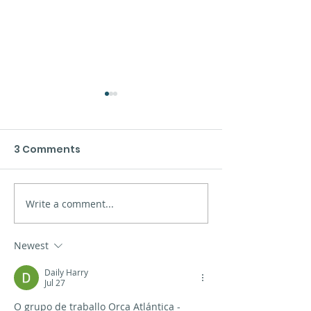
3 Comments
Write a comment...
Presentación dos
O mar de Xinz
novos materiais en
Limia
Vigo
Newest
Daily Harry
Jul 27
O grupo de traballo Orca Atlántica - 