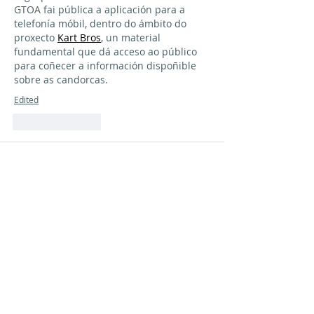
GTOA fai pública a aplicación para a 
telefonía móbil, dentro do ámbito do 
proxecto 
Kart Bros
, un material 
fundamental que dá acceso ao público 
para coñecer a información dispoñible 
sobre as candorcas.
Edited
Like
Reply
dexipa1834
Aug 20, 2025
Hola a todos. Y hablando de aplicaciones 
prácticas, también existen opciones en 
otros ámbitos, por ejemplo en el mundo 
de las apuestas. Una de las plataformas 
que más está creciendo es 
https://pin-
up-bo.com
 , que combina un diseño 
moderno con una enorme biblioteca de 
juegos y promociones muy variadas. 
Además de slots y juegos de mesa, 