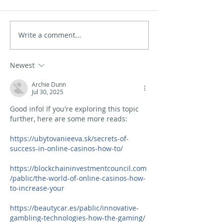
Write a comment...
O mar de Xinzo de
Obradoiro de
Limia
seguridade n
Newest
Archie Dunn
Jul 30, 2025
Good info! If you're exploring this topic 
further, here are some more reads:
https://ubytovanieeva.sk/secrets-of-
success-in-online-casinos-how-to/
https://blockchaininvestmentcouncil.com
/pablic/the-world-of-online-casinos-how-
to-increase-your
https://beautycar.es/pablic/innovative-
gambling-technologies-how-the-gaming/