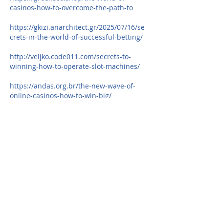
casinos-how-to-overcome-the-path-to
https://gkizi.anarchitect.gr/2025/07/16/se
crets-in-the-world-of-successful-betting/
http://veljko.code011.com/secrets-to-
winning-how-to-operate-slot-machines/
https://andas.org.br/the-new-wave-of-
online-casinos-how-to-win-big/
https://berberogluteknik.com/the-
gaming-world-in-a-new-light-how-
artificial/
https://kundeerfaringer.no/the-secrets-
of-online-casinos-revealed-how-to-beat/
https://houseofmariadowling.com/index.
php/2025/07/16/the-future-of-online-
casinos-in-the-world-of/