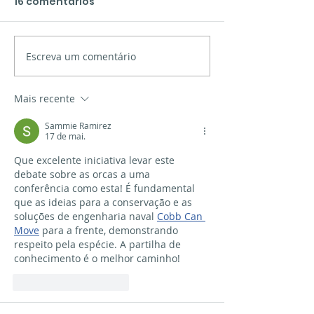
16 comentários
Escreva um comentário
Apresentação dos
O mar de Xinz
novos materiais em
Limia
Vigo
Mais recente
Sammie Ramirez
17 de mai.
Que excelente iniciativa levar este 
debate sobre as orcas a uma 
conferência como esta! É fundamental 
que as ideias para a conservação e as 
soluções de engenharia naval 
Cobb Can 
Move
 para a frente, demonstrando 
respeito pela espécie. A partilha de 
conhecimento é o melhor caminho!
Curtir
Responder