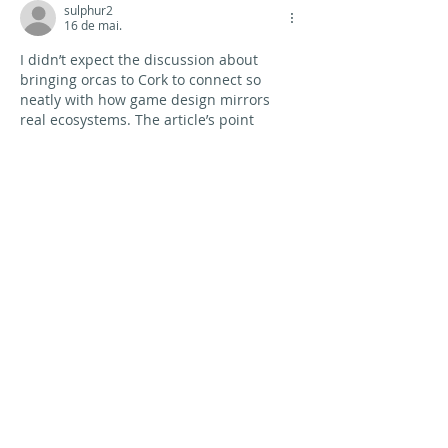
sulphur2
16 de mai.
I didn’t expect the discussion about 
bringing orcas to Cork to connect so 
neatly with how game design mirrors 
real ecosystems. The article’s point 
about observation and adaptation 
reminded me of how roguelike gameplay 
pushes players to evolve strategies 
under unpredictable circumstances. 
sulphur 2
Curtir
Responder
Tunisha Straub
12 de abr.
Been trying out 
Nano Banana
 for AI 
image generation lately. You just 
describe what you want in plain text and 
it generates something — built on 
Gemini so the quality is decent. Handles 