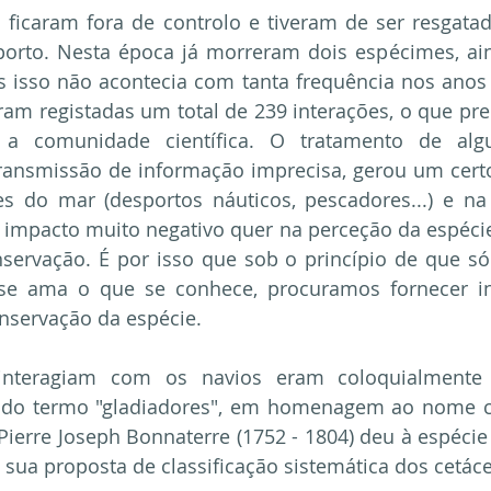
 ficaram fora de controlo e tiveram de ser resgata
orto. Nesta época já morreram dois espécimes, ain
 isso não acontecia com tanta frequência nos anos a
oram registadas um total de 239 interações, o que pre
 a comunidade científica. O tratamento de alg
ransmissão de informação imprecisa, gerou um certo
res do mar (desportos náuticos, pescadores...) e n
 impacto muito negativo quer na perceção da espécie
nservação. É por isso que sob o princípio de que só
e ama o que se conhece, procuramos fornecer in
onservação da espécie.
interagiam com os navios eram coloquialmente
 do termo "gladiadores", em homenagem ao nome cie
 Pierre Joseph Bonnaterre (1752 - 1804) deu à espécie
e sua proposta de classificação sistemática dos cetác