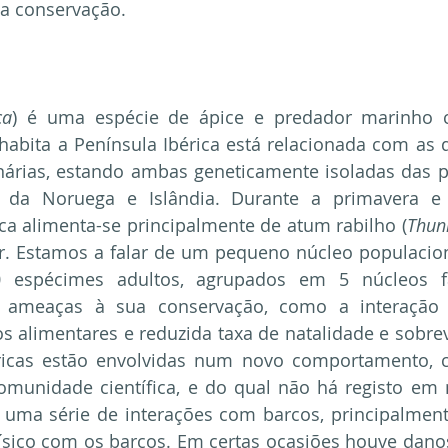
ua conservação.
ca
) é uma espécie de ápice e predador marinho c
abita a Península Ibérica está relacionada com as 
nárias, estando ambas geneticamente isoladas das p
da Noruega e Islândia. Durante a primavera e o
ca alimenta-se principalmente de atum rabilho (
Thun
ar. Estamos a falar de um pequeno núcleo populaciona
espécimes adultos, agrupados em 5 núcleos fam
s ameaças à sua conservação, como a interação 
s alimentares e reduzida taxa de natalidade e sobrev
éricas estão envolvidas num novo comportamento, 
omunidade científica, e do qual não há registo em
 uma série de interações com barcos, principalmente
sico com os barcos. Em certas ocasiões houve danos s