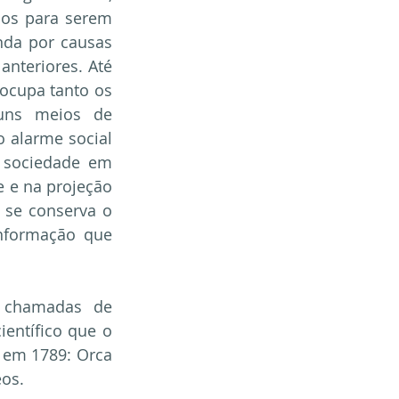
dos para serem 
da por causas 
nteriores. Até 
ocupa tanto os 
uns meios de 
 alarme social 
a sociedade em 
 e na projeção 
 se conserva o 
formação que 
 chamadas de 
ntífico que o 
 em 1789: Orca 
eos.