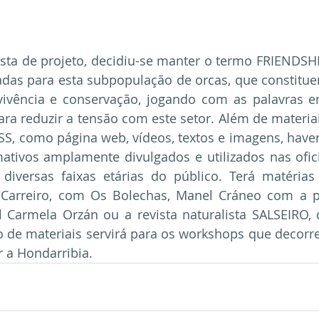
ta de projeto, decidiu-se manter o termo FRIENDSHIP
tadas para esta subpopulação de orcas, que constit
vivência e conservação, jogando com as palavras en
para reduzir a tensão com este setor. Além de materiai
SS, como página web, vídeos, textos e imagens, haver
mativos amplamente divulgados e utilizados nas ofic
 diversas faixas etárias do público. Terá matérias 
e Carreiro, com Os Bolechas, Manel Cráneo com a 
l Carmela Orzán ou a revista naturalista SALSEIRO,
o de materiais servirá para os workshops que decorre
r a Hondarribia.