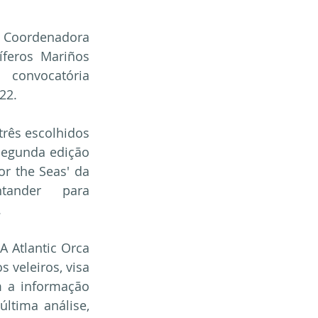
a Coordenadora 
eros Mariños 
convocatória 
22.
três escolhidos 
segunda edição 
r the Seas' da 
ander para 
.
Atlantic Orca 
veleiros, visa 
 a informação 
ltima análise, 