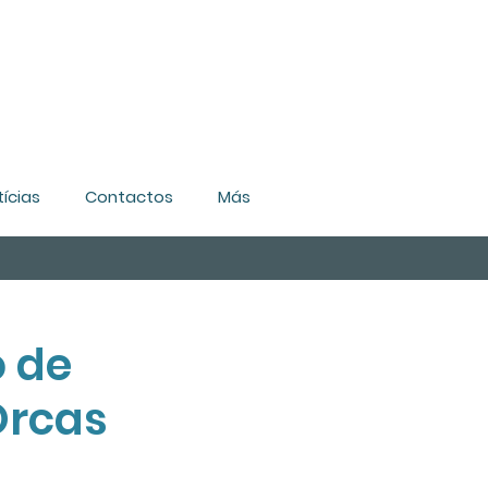
ícias
Contactos
Más
o de
Orcas