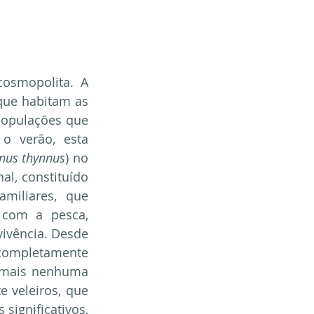
osmopolita. A 
que habitam as 
opulações que 
 verão, esta 
nus thynnus
) no 
l, constituído 
iliares, que 
com a pesca, 
ivência. Desde 
completamente 
 mais nenhuma 
 veleiros, que 
ignificativos, 