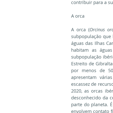
contribuir para a s
A orca
A orca (
Orcinus or
subpopulação que h
águas das Ilhas Ca
habitam as águas 
subpopulação ibéri
Estreito de Gibralt
por menos de 50 
apresentam vária
escassez de recurso
2020, as orcas ib
desconhecido da c
parte do planeta. É
envolvem contato fí