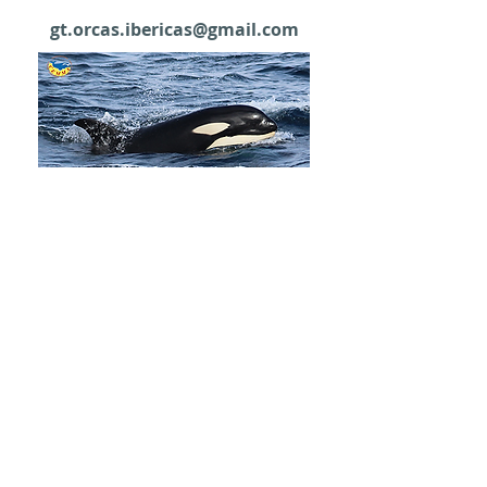
gt.orcas.ibericas@gmail.com
Si vous en avez eu
un
interaction,
remplir
le
Formulaire CA