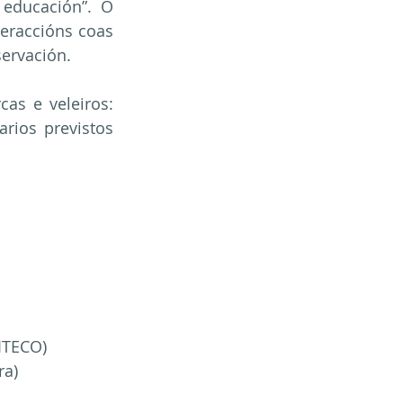
educación”. O 
eraccións coas 
servación.
as e veleiros: 
rios previstos 
ITECO)
ra)