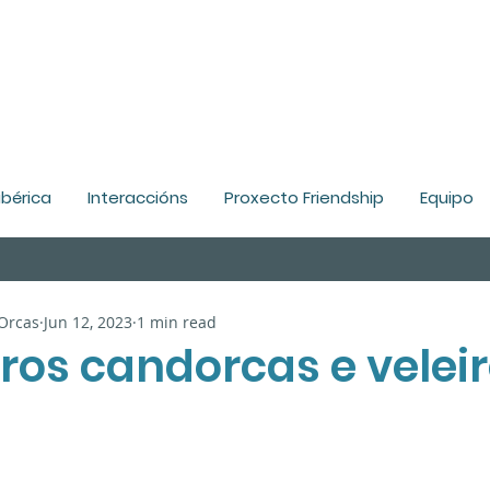
ibérica
Interaccións
Proxecto Friendship
Equipo
 Orcas
Jun 12, 2023
1 min read
ros candorcas e velei