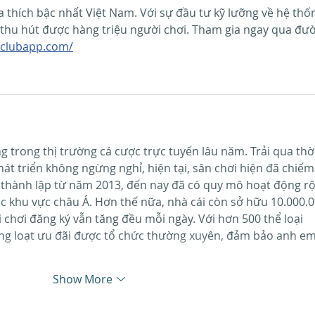
 thích bậc nhất Việt Nam. Với sự đầu tư kỹ lưỡng về hệ thố
b thu hút được hàng triệu người chơi. Tham gia ngay qua đư
itclubapp.com/
ng trong thị trường cá cược trực tuyến lâu năm. Trải qua thời
hát triển không ngừng nghỉ, hiện tại, sân chơi hiện đã chiếm
 thành lập từ năm 2013, đến nay đã có quy mô hoạt động r
uộc khu vực châu Á. Hơn thế nữa, nhà cái còn sở hữu 10.000.0
 chơi đăng ký vẫn tăng đều mỗi ngày. Với hơn 500 thể loại 
ng loạt ưu đãi được tổ chức thường xuyên, đảm bảo anh em
Show More