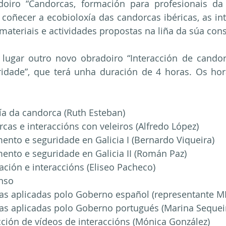
doiro “Candorcas, formación para profesionais da 
 coñecer a ecobioloxía das candorcas ibéricas, as int
ateriais e actividades propostas na liña da súa con
lugar outro novo obradoiro “Interacción de candorc
idade”, que terá unha duración de 4 horas. Os hora
xía da candorca (Ruth Esteban)
rcas e interaccións con veleiros (Alfredo López)
mento e seguridade en Galicia I (Bernardo Viqueira)
mento e seguridade en Galicia II (Román Paz)
ación e interaccións (Eliseo Pacheco)
anso
das aplicadas polo Goberno español (representante M
das aplicadas polo Goberno portugués (Marina Sequei
cción de vídeos de interaccións (Mónica González)