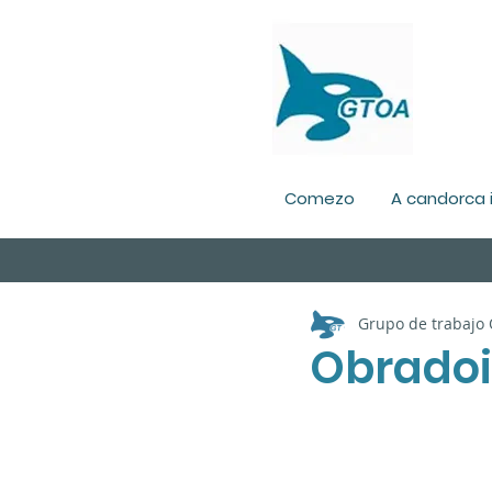
Comezo
A candorca 
Grupo de trabajo
Obradoi