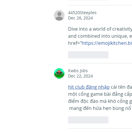
44520Steeples
Dec 26, 2024
Dive into a world of creativi
and combined into unique, ex
href="
https://emojikitchen.bi
Like
Reply
Kwbs Jsbs
Dec 22, 2024
hit club đăng nhập
 cái tên đ
một cổng game bài đẳng cấp 
điểm độc đáo mà khó cổng g
 mang đến hứa hẹn bùng nổ 
Like
Reply