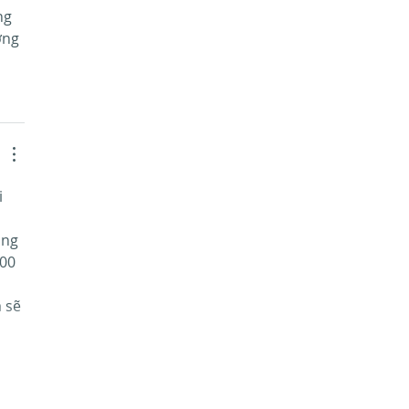
ng 
ờng 
 
 
ộng 
00 
 sẽ 