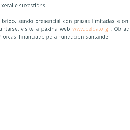
 xeral e suxestións
íbrido, sendo presencial con prazas limitadas e onl
untarse, visite a páxina web 
www.ceida.org
 . Obrad
P orcas, financiado pola Fundación Santander.