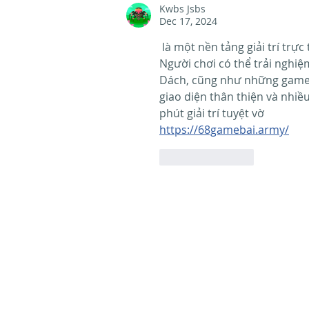
Kwbs Jsbs
Dec 17, 2024
 là một nền tảng giải trí trực tuyến thú vị, cung cấp nhiều trò chơi phong phú và hấp dẫn. 
Người chơi có thể trải nghiệm
Dách, cũng như những game h
giao diện thân thiện và nhiều
phút giải trí tuyệt vờ	
https://68gamebai.army/
Like
Reply