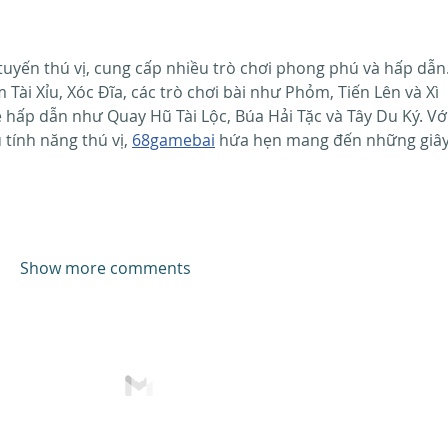
 Tài Xỉu, Xóc Đĩa, các trò chơi bài như Phỏm, Tiến Lên và Xì 
ấp dẫn như Quay Hũ Tài Lộc, Búa Hải Tặc và Tây Du Ký. Với
 tính năng thú vị, 
68gamebai
 hứa hẹn mang đến những giây 
Show more comments
© 2023
por
CEMMA
|
Aviso legal