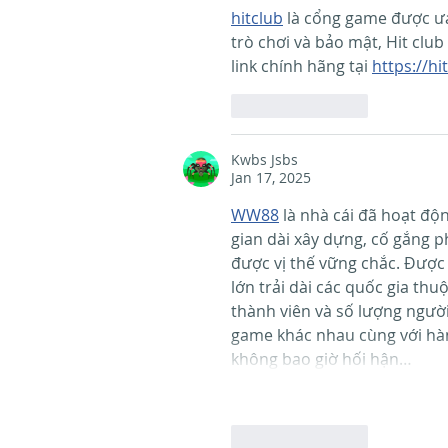
hitclub
 là cổng game được ưa
trò chơi và bảo mật, Hit clu
link chính hãng tại 
https://h
Like
Reply
Kwbs Jsbs
Jan 17, 2025
WW88
 là nhà cái đã hoạt độ
gian dài xây dựng, cố gắng p
được vị thế vững chắc. Được
lớn trải dài các quốc gia th
thành viên và số lượng người
game khác nhau cùng với hà
không bao giờ hối hận…
Like
Reply