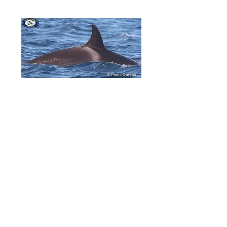
CÓRSICA tuvo
tres descendientes
conocidos.
Su primera cría fue
SONRISA, en el año 2014.
Normalmente
hay un periodo de
cuatro años entre crías
para las
orcas, pero ya que SONRISA no
sobrevivió a su primer año de
vida, en 2017 tuvo a GLADIS
MATTEO-GM. El último cachorro
en nacer fue GLADIS ISA-GI, nacido
en 2021.