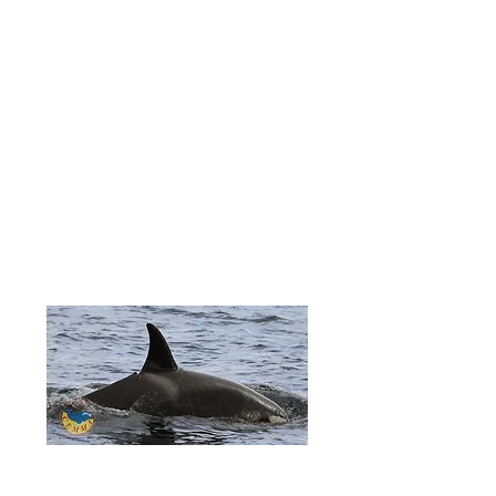
presente
la abuela TOÑI
, que
tiene una
edad estimada de 50
años
, se la considera
la orca más
longeva de la población ibérica
de orcas.
Se estima que CÓRSICA
ahora
tendría entre 21-23 años
, por lo
que debió nacer alrededor del
año
2000-2002
, es la
segunda hija
de MUESCA.
Avistamiento de CÓRSICA en
Galicia, 2015