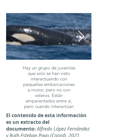
Hay un grupo de juveniles
que solo se han visto
interactuando con
pequeñas embarcaciones
a motor, pero no con
veleros. Están
emparentados entre sí,
pero cuando interactúan
no se les ha visto con
El contenido de esta información
adultos alrededor. Ellas
es un extracto del
son GLADIS ISA-GI nacida
documento:
en 2020 y GLADIS
Alfredo López Fernández
MATTEO-GM nacida en
y Ruth Esteban Pavo (Coord). 2021.