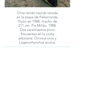
Orca recién nacida varada
en la playa de Peñarronda,
Gijón en 1988, macho de
211 cm. Pis Millán. 1988.
Dos varamientos poco
frecuentes en la costa
asturiana: Orcinus orca y
Lagenorhynchus acutus.
Bol. cien Nat. Nº IDEA; 39:
19 - 32.
Click para ampliar
Córsica
CÓRSICA, fue encontrada
muerta
frente a la costa de Lagos
,
Portugal, el 17/03/2022.
Pertenecía al grupo en el que está