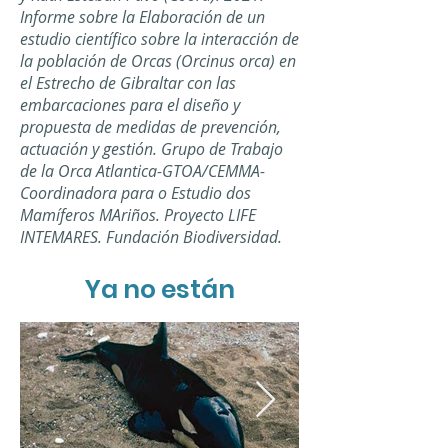
2014, ambas son hermanas
Informe sobre la Elaboración de un
e hijas de CÓRSICA,
estudio científico sobre la interacción de
acompañadas de su prima
la población de Orcas (Orcinus orca) en
GLADIS ESTRELA-GE
nacida en 2016.
el Estrecho de Gibraltar con las
embarcaciones para el diseño y
propuesta de medidas de prevención,
Click para ampliar
actuación y gestión. Grupo de Trabajo
de la Orca Atlantica-GTOA/CEMMA-
Coordinadora para o Estudio dos
Mamíferos MAriños. Proyecto LIFE
INTEMARES. Fundación Biodiversidad.
Ya no están