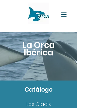
La Orca
Ibérica
Catálogo
Las Gladis