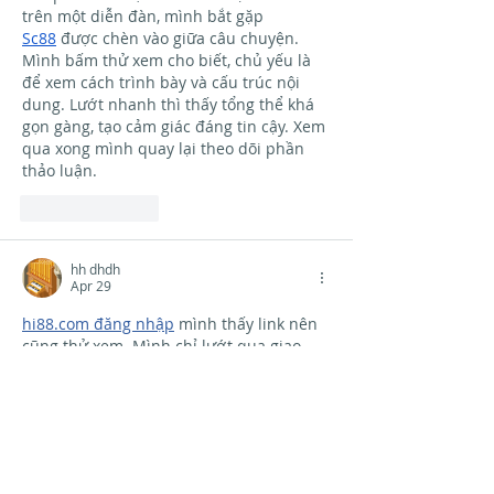
trên một diễn đàn, mình bắt gặp 
Sc88
 được chèn vào giữa câu chuyện. 
Mình bấm thử xem cho biết, chủ yếu là 
để xem cách trình bày và cấu trúc nội 
dung. Lướt nhanh thì thấy tổng thể khá 
gọn gàng, tạo cảm giác đáng tin cậy. Xem 
qua xong mình quay lại theo dõi phần 
thảo luận.
Like
Reply
hh dhdh
Apr 29
hi88.com đăng nhập
 mình thấy link nên 
cũng thử xem. Mình chỉ lướt qua giao 
diện mà không đi sâu. Trang được bố trí 
khá gọn gàng, thông tin chia mục rõ ràng 
nên dễ quan sát. Thanh menu phía trên 
hỗ trợ truy cập nhanh chóng. Thiết kế tối 
giản, mobile dùng ổn. Tổng thể dễ tiếp 
cận.