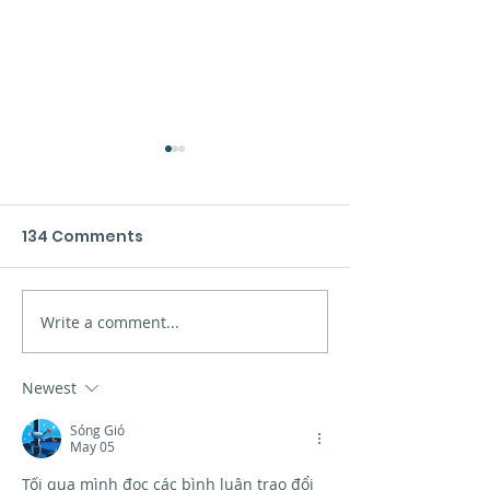
134 Comments
Xinzo de Limia
Write a comment...
Presentation of the
new materials in Vigo
Newest
Sóng Gió
May 05
Tối qua mình đọc các bình luận trao đổi 