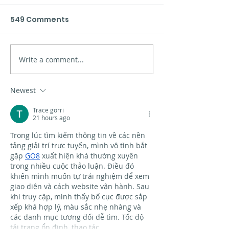
549 Comments
Xinzo de Limia
Write a comment...
Presentation of the
new materials in Vigo
Newest
Trace gorri
21 hours ago
Trong lúc tìm kiếm thông tin về các nền 
tảng giải trí trực tuyến, mình vô tình bắt 
gặp 
GO8
 xuất hiện khá thường xuyên 
trong nhiều cuộc thảo luận. Điều đó 
khiến mình muốn tự trải nghiệm để xem 
giao diện và cách website vận hành. Sau 
khi truy cập, mình thấy bố cục được sắp 
xếp khá hợp lý, màu sắc nhẹ nhàng và 
các danh mục tương đối dễ tìm. Tốc độ 
tải trang ổn định, thao tác…