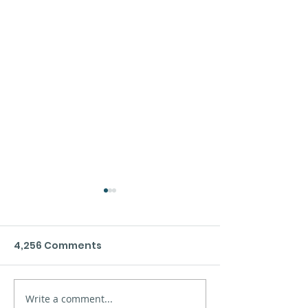
4,256 Comments
Xinzo de Limia´s sea
Write a comment...
Safety at sea