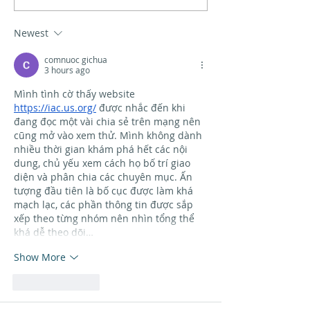
workshop
Newest
comnuoc gichua
3 hours ago
Mình tình cờ thấy website 
https://iac.us.org/
 được nhắc đến khi 
đang đọc một vài chia sẻ trên mạng nên 
cũng mở vào xem thử. Mình không dành 
nhiều thời gian khám phá hết các nội 
dung, chủ yếu xem cách họ bố trí giao 
diện và phân chia các chuyên mục. Ấn 
tượng đầu tiên là bố cục được làm khá 
mạch lạc, các phần thông tin được sắp 
xếp theo từng nhóm nên nhìn tổng thể 
khá dễ theo dõi…
Show More
Like
Reply