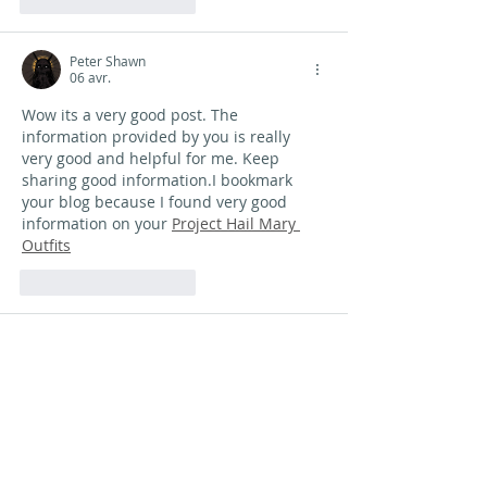
J'aime
Répondre
Peter Shawn
06 avr.
Wow its a very good post. The 
information provided by you is really 
very good and helpful for me. Keep 
sharing good information.I bookmark 
your blog because I found very good 
information on your 
Project Hail Mary 
Outfits
J'aime
Répondre
Peter Shawn
06 avr.
The content was really very interesting. I 
am really thankful to you for providing 
this unique information You have a good 
point here! I totally agree with what you 
have said!! Thanks for sharing your 