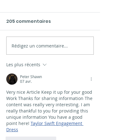
205 commentaires
Rédigez un commentaire...
Présentation des
La mer de Xin
nouveaux matériaux
Limia
à Vigo
Les plus récents
Peter Shawn
07 avr.
Very nice Article Keep it up for your good 
Work Thanks for sharing information The 
content was really very interesting. I am 
really thankful to you for providing this 
unique information You have a good 
point here! 
Taylor Swift Engagement 
Dress