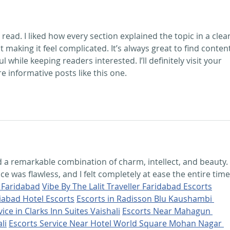
nouveaux matériaux à
Vigo
o read. I liked how every section explained the topic in a clear
making it feel complicated. It’s always great to find content
while keeping readers interested. I’ll definitely visit your 
e informative posts like this one.
 a remarkable combination of charm, intellect, and beauty. 
ice was flawless, and I felt completely at ease the entire time
u Faridabad
Vibe By The Lalit Traveller Faridabad Escorts
iabad Hotel Escorts
Escorts in Radisson Blu Kaushambi 
ice in Clarks Inn Suites Vaishali
Escorts Near Mahagun 
li
Escorts Service Near Hotel World Square Mohan Nagar 