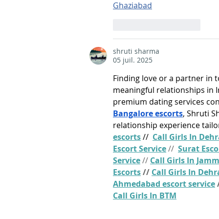
Ghaziabad
J'aime
Répondre
shruti sharma
05 juil. 2025
Finding love or a partner in 
meaningful relationships in I
premium dating services cons
Bangalore escorts
, Shruti 
relationship experience tailo
escorts
 // 
Call Girls In Deh
Escort Service
 //  
Surat Esco
Service
 // 
Call Girls In Jam
Escorts
 // 
Call Girls In Deh
Ahmedabad escort service
 
Call Girls In BTM