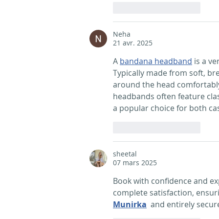
J'aime
Répondre
Neha
21 avr. 2025
A 
bandana headband
 is a v
Typically made from soft, bre
around the head comfortably
headbands often feature class
a popular choice for both ca
J'aime
Répondre
sheetal
07 mars 2025
Book with confidence and expe
complete satisfaction, ensuri
Munirka
  and entirely secur