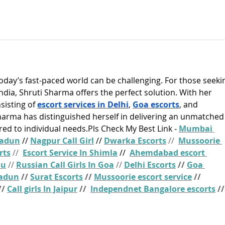
today’s fast-paced world can be challenging. For those seeki
ndia, Shruti Sharma offers the perfect solution. With her 
isting of 
escort services in Delhi
, 
Goa escorts
, and 
Sharma has distinguished herself in delivering an unmatched
red to individual needs.Pls Check My Best Link - 
Mumbai 
radun
 // 
Nagpur Call Girl
 // 
Dwarka Escorts
 //  
Mussoorie 
rts
 //  
Escort Service In Shimla
 // 
Ahemdabad escort 
mu
 // 
Russian Call Girls In Goa
 // 
Delhi Escorts
 // 
Goa 
radun
 // 
Surat Escorts
 // 
Mussoorie escort service
 // 
// 
Call girls In Jaipur
 //  
Independnet Bangalore escorts
 //