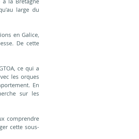
e à la Bretagne 
u'au large du 
ons en Galice, 
sse. De cette 
GTOA, ce qui a 
vec les orques 
mportement. En 
erche sur les 
eux comprendre 
ger cette sous-