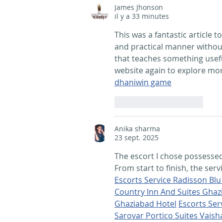
nouveaux matériaux à
James Jhonson
La Corogne
il y a 33 minutes
This was a fantastic article t
and practical manner without 
that teaches something useful 
website again to explore mor
dhaniwin game
J'aime
Répondre
Anika sharma
23 sept. 2025
The escort I chose possessed
From start to finish, the serv
Escorts Service Radisson Bl
Country Inn And Suites Ghaz
Ghaziabad Hotel
Escorts Serv
Sarovar Portico Suites Vaisha