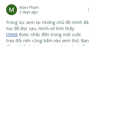
Mars Pham
2 days ago
Trong lúc xem lại những chủ đề mình đã 
lưu để đọc sau, mình vô tình thấy 
ON68
 được nhắc đến trong một cuộc 
trao đổi nên cũng bấm vào xem thử. Ban 
đầu chỉ định lướt qua vài phút cho biết, 
nhưng mình lại dành thêm chút thời 
gian để quan sát cách trình bày nội 
dung. Các danh mục được bố trí khá 
ngăn nắp, tiêu đề nổi bật và từng phần 
hiển thị rõ ràng nên rất dễ…
Show More
Like
Reply
UYU UYU
2 days ago
Có lúc mình tìm thêm vài bài đánh giá 