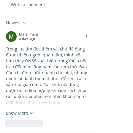
Xinzo de Limia´s sea
Write a comment...
Safety at sea
workshop
Newest
Mars Pham
a day ago
Trong lúc tìm đọc thêm vài chủ đề đang 
được nhiều người quan tâm, mình vô 
tình thấy 
ON68
 xuất hiện trong một cuộc 
trao đổi nên cũng bấm vào xem thử. Ban 
đầu chỉ định lướt nhanh cho biết, nhưng 
mình lại dành thêm ít phút để xem cách 
sắp xếp giao diện. Các khối nội dung 
được bố trí khá hợp lý, khoảng cách giữa 
các phần vừa phải nên nhìn không bị rối 
mắt. Mình thử chuyển qua…
Show More
Like
Reply