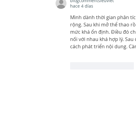
blogcommentsieuviet
hace 4 días
Mình dành thời gian phân tíc
rộng. Sau khi mở thể thao rồ
mức khá ổn định. Điều đó ch
nối với nhau khá hợp lý. Sa
cách phát triển nội dung. Cà
Me gusta
Reaccionar