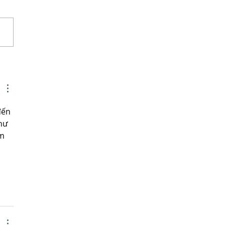
ar de Xinzo de Limia
ến 
hư 
m 
 