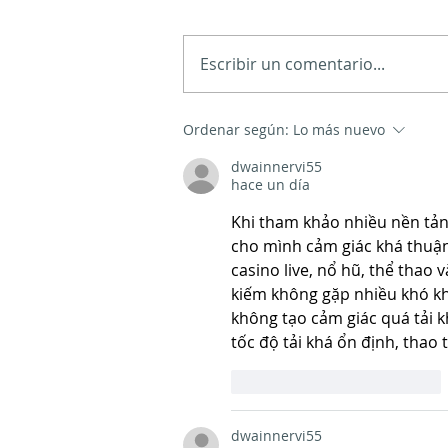
Escribir un comentario...
Presentación de los
Ordenar según:
Lo más nuevo
nuevos materiales en A
dwainnervi55
Coruña
hace un día
Khi tham khảo nhiều nền tảng
cho mình cảm giác khá thuận
casino live, nổ hũ, thể thao
kiếm không gặp nhiều khó kh
không tạo cảm giác quá tải kh
tốc độ tải khá ổn định, tha
Me gusta
Reaccionar
dwainnervi55