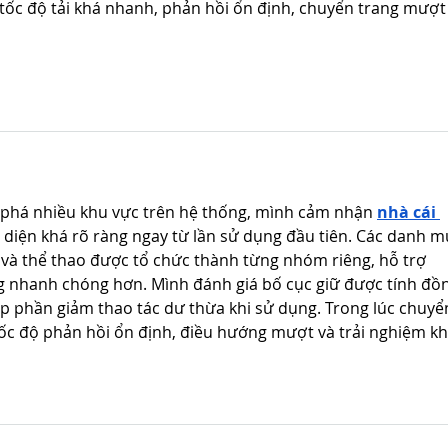
 tốc độ tải khá nhanh, phản hồi ổn định, chuyển trang mượt
 phá nhiều khu vực trên hệ thống, mình cảm nhận 
nhà cái 
o diện khá rõ ràng ngay từ lần sử dụng đầu tiên. Các danh m
 và thể thao được tổ chức thành từng nhóm riêng, hỗ trợ 
g nhanh chóng hơn. Mình đánh giá bố cục giữ được tính đồ
óp phần giảm thao tác dư thừa khi sử dụng. Trong lúc chuyể
ốc độ phản hồi ổn định, điều hướng mượt và trải nghiệm kh