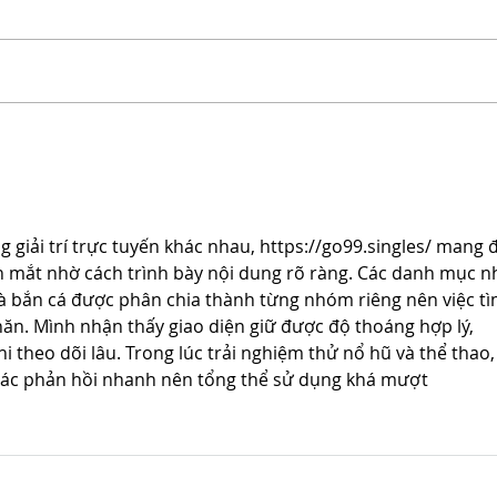
El m
Presentación de los
nuevos materiales en
Vigo
 giải trí trực tuyến khác nhau, 
https://go99.singles/
 mang đ
 mắt nhờ cách trình bày nội dung rõ ràng. Các danh mục n
 và bắn cá được phân chia thành từng nhóm riêng nên việc tì
ăn. Mình nhận thấy giao diện giữ được độ thoáng hợp lý, 
i theo dõi lâu. Trong lúc trải nghiệm thử nổ hũ và thể thao,
o tác phản hồi nhanh nên tổng thể sử dụng khá mượt