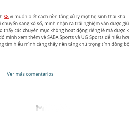
h 
s8
 vì muốn biết cách nền tảng xử lý một hệ sinh thái khá 
i chuyển sang xổ số, mình nhận ra trải nghiệm vẫn được giữ
o thấy các chuyên mục không hoạt động riêng lẻ mà được k
u đó mình xem thêm về SABA Sports và UG Sports để hiểu hơ
ng tìm hiểu mình càng thấy nền tảng chú trọng tính đồng bộ
Ver más comentarios
© 2023
por
CEMMA
|
Aviso Legal