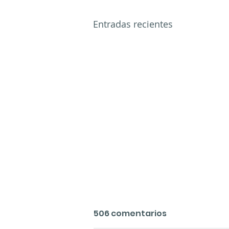
Entradas recientes
506 comentarios