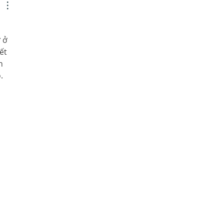
 ở 
ết 
n 
.