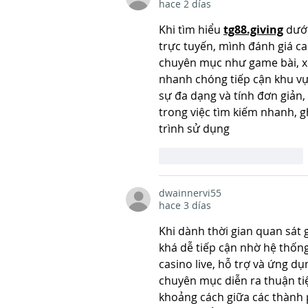
hace 2 días
Khi tìm hiểu 
tg88.giving
dưới
trực tuyến, mình đánh giá c
chuyên mục như game bài, xổ
nhanh chóng tiếp cận khu vự
sự đa dạng và tính đơn giản, 
trong việc tìm kiếm nhanh, g
trình sử dụng
Me gusta
Reaccionar
dwainnervi55
hace 3 días
Khi dành thời gian quan sát g
khá dễ tiếp cận nhờ hệ thốn
casino live, hỗ trợ và ứng dụ
chuyên mục diễn ra thuận ti
khoảng cách giữa các thành p