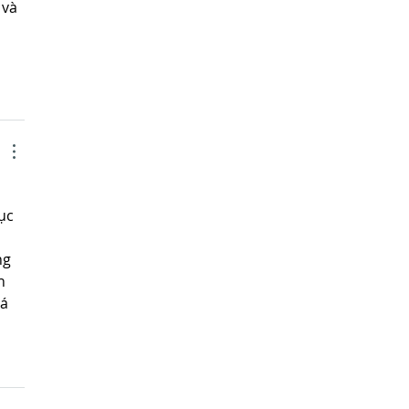
 và 
ục 
ng 
n 
á 