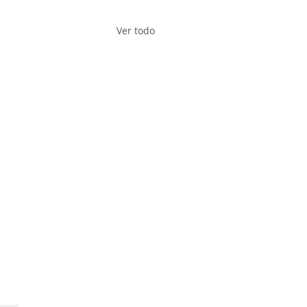
Ver todo