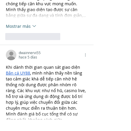
chóng tiếp cận khu vực mong muốn. 
Mình thấy giao diện tạo được sự cân 
bằng giữa sự đa dạng và tính đơn giản,…
Mostrar más
Me gusta
Reaccionar
dwainnervi55
hace 5 días
Khi dành thời gian quan sát giao diện 
Bắn cá UY88
, mình nhận thấy nền tảng 
tạo cảm giác khá dễ tiếp cận nhờ hệ 
thống nội dung được phân nhóm rõ 
ràng. Các khu vực như nổ hũ, casino live, 
hỗ trợ và ứng dụng di động được bố trí 
hợp lý, giúp việc chuyển đổi giữa các 
chuyên mục diễn ra thuận tiện hơn. 
Mình đánh giá bố cục tổng thể có sự 
đồng nhất, khoảng cách giữa…
Mostrar más