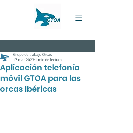
Grupo de trabajo Orcas
17 mar 2023
1 min de lectura
Aplicación telefonía
móvil GTOA para las
orcas Ibéricas