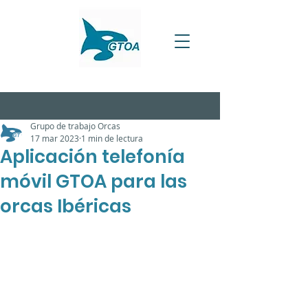
Grupo de trabajo Orcas
17 mar 2023
1 min de lectura
Aplicación telefonía
móvil GTOA para las
orcas Ibéricas