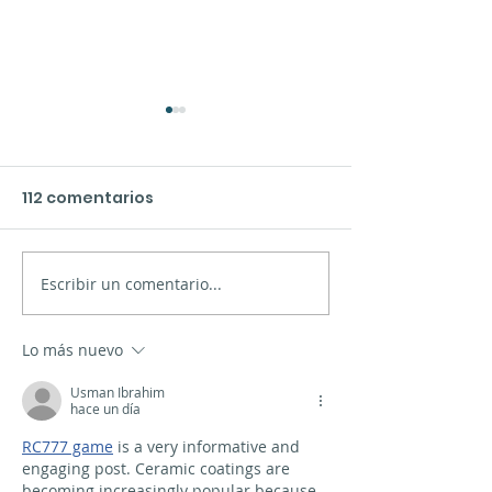
112 comentarios
Escribir un comentario...
Presentación de los
El mar de Xinz
nuevos materiales en
Limia
Vigo
Lo más nuevo
Usman Ibrahim
hace un día
RC777 game
 is a very informative and 
engaging post. Ceramic coatings are 
becoming increasingly popular because 