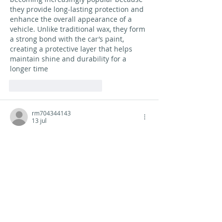
they provide long-lasting protection and 
enhance the overall appearance of a 
vehicle. Unlike traditional wax, they form 
a strong bond with the car’s paint, 
creating a protective layer that helps 
maintain shine and durability for a 
longer time
Me gusta
Reaccionar
rm704344143
13 jul
Me gustó mucho esta publicación. Viajar 
y descubrir experiencias únicas como 
Locked In Edinburgh es una gran 
manera de crear recuerdos inolvidables. 
La emoción de enfrentarse a un reto 
difícil y superarlo tiene algo en común 
con la ilusión que inspira la 
loteria 
nacional
. ¡Felicidades por el 
reconocimiento y gracias por compartir 