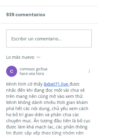
939 comentarios
Escribir un comentario...
Presentación de los
El mar de Xinz
nuevos materiales en
Limia
Vigo
Lo más nuevo
comnuoc gichua
hace una hora
Mình tình cờ thấy 
8xbet71.live
được 
nhắc đến khi đang đọc một vài chia sẻ 
trên mạng nên cũng mở vào xem thử. 
Mình không dành nhiều thời gian khám 
phá hết các nội dung, chủ yếu xem cách 
họ bố trí giao diện và phân chia các 
chuyên mục. Ấn tượng đầu tiên là bố cục 
được làm khá mạch lạc, các phần thông 
tin được sắp xếp theo từng nhóm nên 