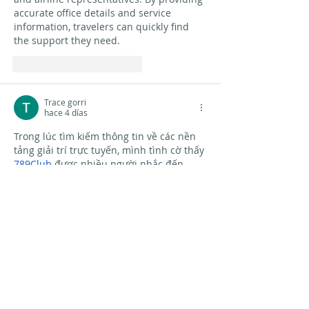
accurate office details and service 
information, travelers can quickly find 
the support they need.
Me gusta
Reaccionar
Trace gorri
hace 4 días
Trong lúc tìm kiếm thông tin về các nền 
tảng giải trí trực tuyến, mình tình cờ thấy 
789Club
 được nhiều người nhắc đến 
trên các diễn đàn cũng như các hội 
nhóm chia sẻ kinh nghiệm. Vì muốn tự 
mình kiểm chứng nên mình đã truy cập 
vào website để xem giao diện và trải 
nghiệm sơ bộ cách bố trí các chuyên 
mục. Sau khi sử dụng một thời gian 
ngắn, mình nhận thấy trang có thiết kế 
khá…
Mostrar más