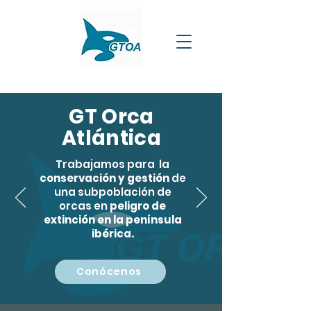
GT Orca
Atlántica
Trabajamos para la
conservación y gestión
de
una subpoblación de
orcas en
peligro de
extinción en la península
ibérica.
Conócenos