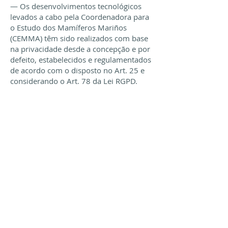
— Os desenvolvimentos tecnológicos
levados a cabo pela Coordenadora para
o Estudo dos Mamíferos Mariños
(CEMMA) têm sido realizados com base
na privacidade desde a concepção e por
defeito, estabelecidos e regulamentados
de acordo com o disposto no Art. 25 e
considerando o Art. 78 da Lei RGPD.
— De acordo com o disposto no
Art.35.4 do Regulamento (UE) n.º.
2016/679, do Parlamento Europeu e do
Conselho, de 27 de abril de 2016,
relativa à proteção de pessoas físicas, foi
realizada uma Avaliação de Impacto
(EIPD), quando o desenvolvimento do
software trata dados de saúde,
considerados dados de categorias
especiais de acordo com o disposto no
artigo 9.1 do RGPD, que impliquem um
risco elevado para os direitos e