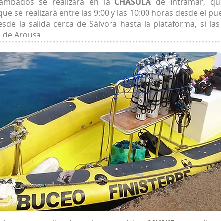
ambados se realizará en la
CHASULA
de Intramar, qu
que se realizará entre las 9:00 y las 10:00 horas desde el p
sde la salida cerca de Sálvora hasta la plataforma, si la
a de Arousa.