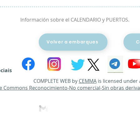
Información sobre el CALENDARIO y PUERTOS.
Volver a embarques
C
ciais
COMPLETE WEB by
CEMMA
is licensed under
ve Commons Reconocimiento-No comercial-Sin obras deriva
© 2022
pela
CEMMA
|
Aviso legal