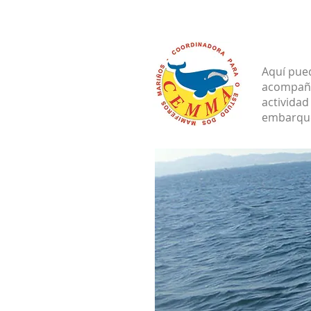
Aquí pued
acompaña
actividad
embarqu