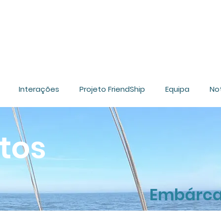
Interações
Projeto FriendShip
Equipa
Not
tos
Embárca