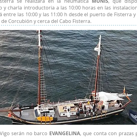
sterra se realizará en la neumática
MUNIS
, que disp
 y charla introductoria a las 10:00 horas en las instalacio
á entre las 10:00 y las 11:00 h desde el puerto de Fisterra 
a de Corcubión y cerca del Cabo Fisterra.
Vigo serán no barco
EVANGELINA
, que conta con prazas 