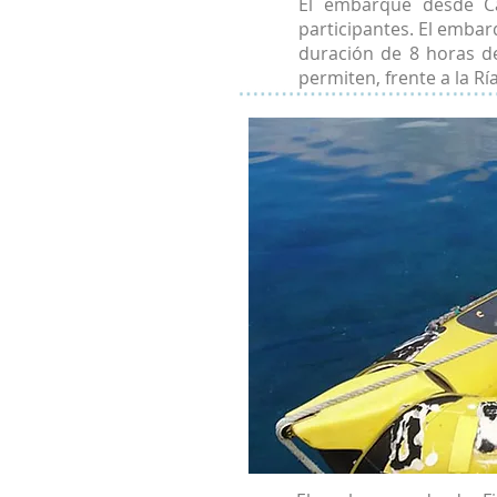
El embarque desde C
participantes. El embar
duración de 8 horas de
permiten, frente a la Rí