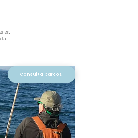
ereis
 la
Consulta barcos